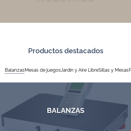
Productos destacados
Balanzas
Mesas de juegos
Jardín y Aire Libre
Sillas y Mesas
P
BALANZAS